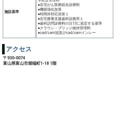
学総合管理料
●在宅がん医療総合診療料
●機能強化加算
施設基準
●時間外対応加算１
●在宅療養支援歯科診療所１
●歯科訪問診療料の注13に規定する基準
●クラウン・ブリッジ維持管理料
●cad/cam冠及びcad/camインレー
アクセス
〒930-0074
富山県富山市堀端町1-18 1階