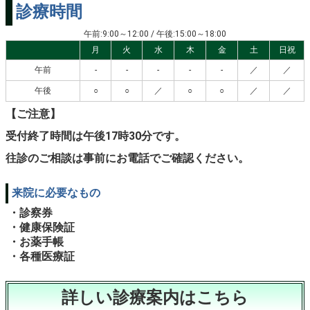
診療時間
午前:9:00～12:00 / 午後:15:00～18:00
月
火
水
木
金
土
日祝
午前
-
-
-
-
-
／
／
午後
○
○
／
○
○
／
／
【ご注意】
受付終了時間は午後17時30分です。
往診のご相談は事前にお電話でご確認ください。
来院に必要なもの
・診察券
・健康保険証
・お薬手帳
・各種医療証
詳しい診療案内はこちら